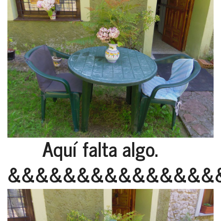
Aquí falta algo.
&&&&&&&&&&&&&&&