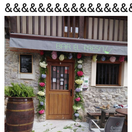
&&&&&&&&&&&&&&&