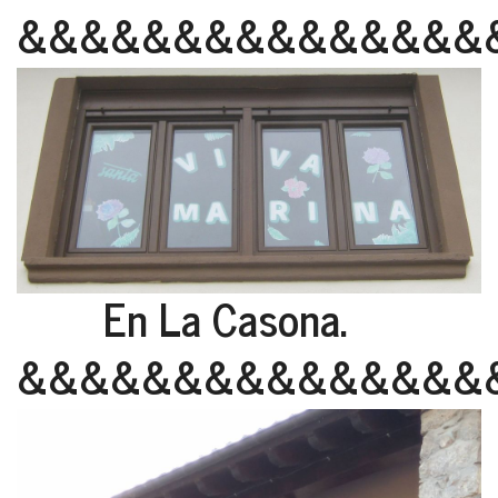
&&&&&&&&&&&&&&&
En La Casona.
&&&&&&&&&&&&&&&