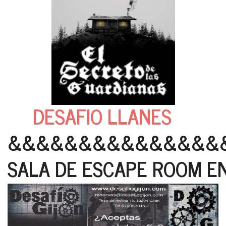
DESAFIO LLANES
&&&&&&&&&&&&&&&
SALA DE ESCAPE ROOM EN