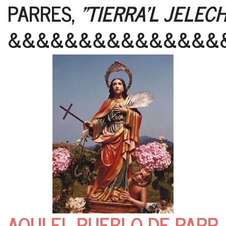
PARRES,
"TIERRA'L JELEC
&&&&&&&&&&&&&&&
AQUI EL PUEBLO DE PARR