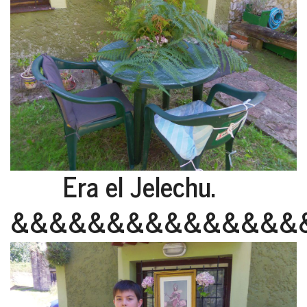
Era el Jelechu.
&&&&&&&&&&&&&&&