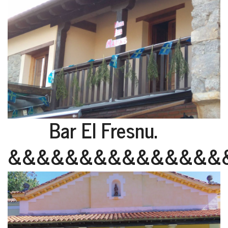
Bar El Fresnu.
&&&&&&&&&&&&&&&