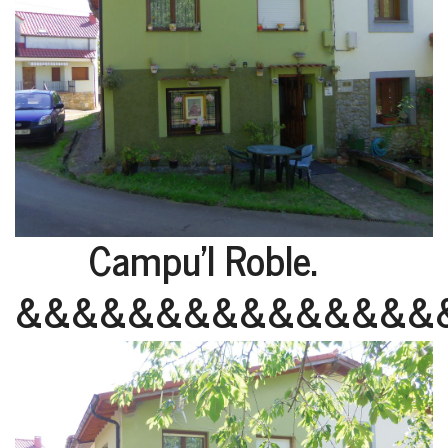
Campu'l Roble.
&&&&&&&&&&&&&&&