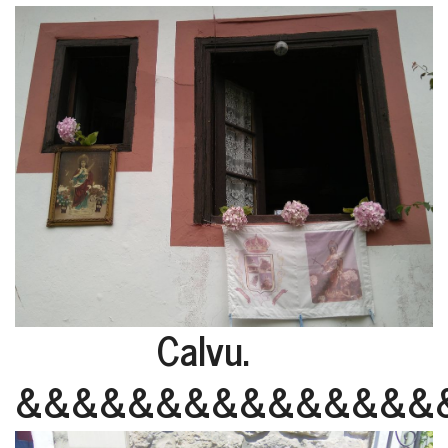
Calvu.
&&&&&&&&&&&&&&&