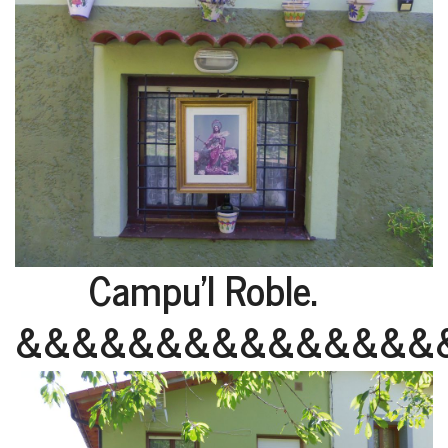
Campu'l Roble.
&&&&&&&&&&&&&&&