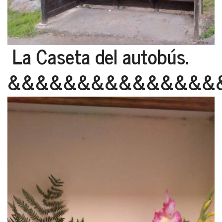
La Caseta del autobús.
&&&&&&&&&&&&&&&