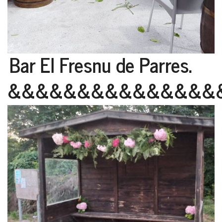
Bar El Fresnu de Parres.
&&&&&&&&&&&&&&&