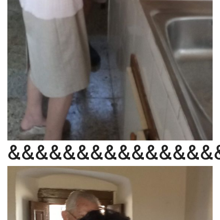
&&&&&&&&&&&&&&&