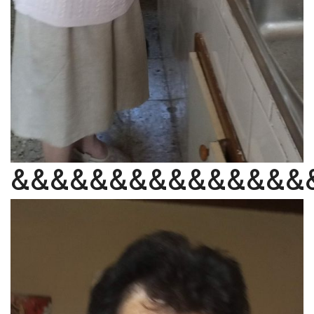
&&&&&&&&&&&&&&&