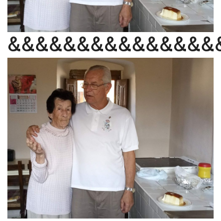
&&&&&&&&&&&&&&&