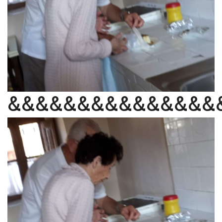
&&&&&&&&&&&&&&&