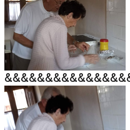
&&&&&&&&&&&&&&&