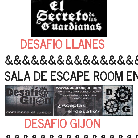
DESAFIO LLANES
&&&&&&&&&&&&&&&
SALA DE ESCAPE ROOM EN
DESAFIO GIJON