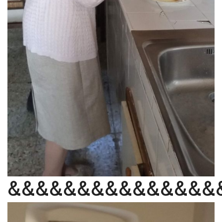
&&&&&&&&&&&&&&&