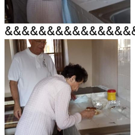
&&&&&&&&&&&&&&&