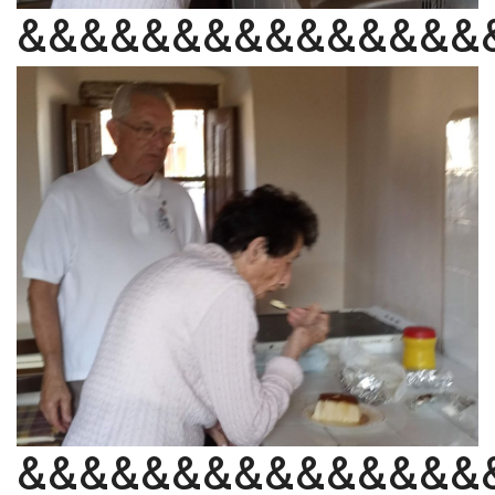
&&&&&&&&&&&&&&&
&&&&&&&&&&&&&&&