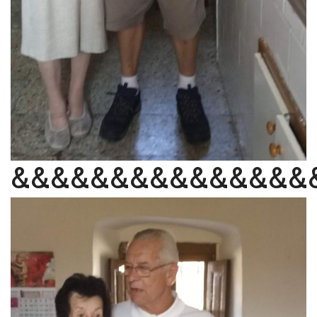
&&&&&&&&&&&&&&&