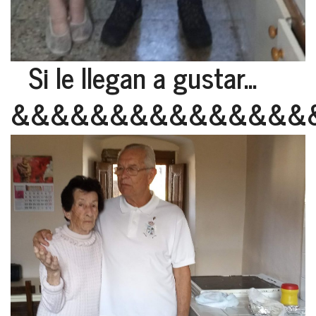
Si le llegan a gustar...
&&&&&&&&&&&&&&&