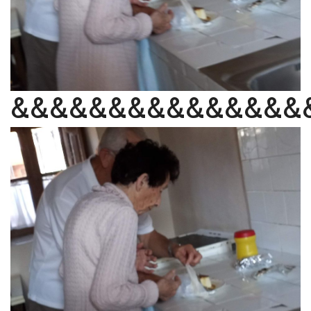
&&&&&&&&&&&&&&&