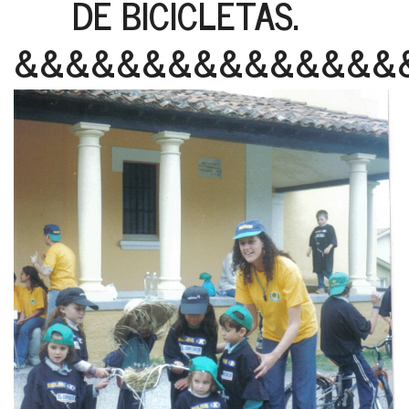
DE BICICLETAS.
&&&&&&&&&&&&&&&