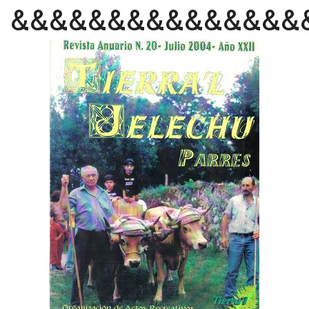
&&&&&&&&&&&&&&&