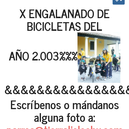
X ENGALANADO DE
BICICLETAS DEL
AÑO 2.003%%%
&&&&&&&&&&&&&&&
Escríbenos o mándanos
alguna foto a: