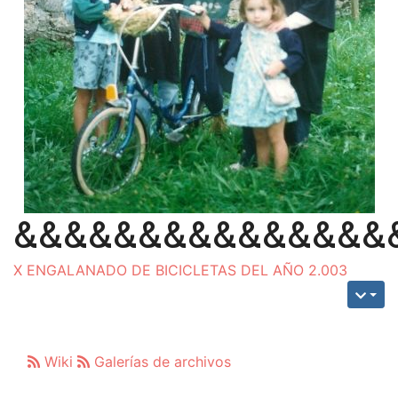
&&&&&&&&&&&&&&&
X ENGALANADO DE BICICLETAS DEL AÑO 2.003
Wiki
Galerías de archivos