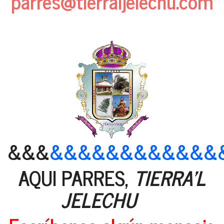
parres@tierraljelechu.com
&&&
&&&&&&&&&&&&
AQUI PARRES,
TIERRA'L
JELECHU