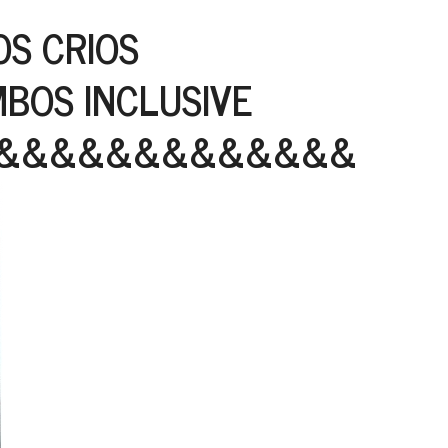
OS CRIOS
MBOS INCLUSIVE
&&&&&&&&&&&&&