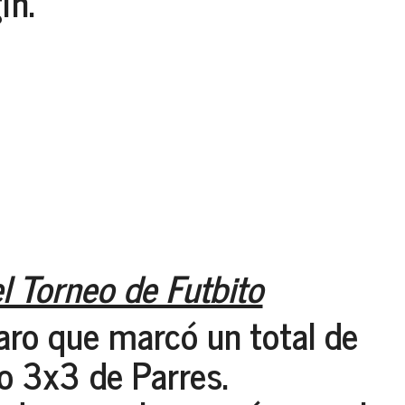
ín.
l Torneo de Futbito
aro
que marcó un total de
to 3x3 de Parres.