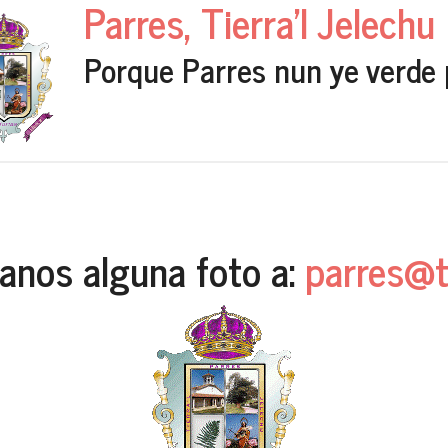
Parres, Tierra'l Jelechu
Porque Parres nun ye verde 
nos alguna foto a:
parres@t