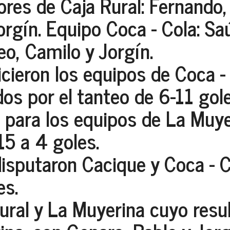
lores de
Caja Rural: Fernando,
rgín. Equipo Coca - Cola: Saú
o, Camilo y Jorgín.
icieron los equipos de Coca -
dos por el tanteo de 6-11 gole
 para los equipos de La Muye
15 a 4 goles.
isputaron Cacique y Coca - Co
es.
Rural y La Muyerina cuyo resu