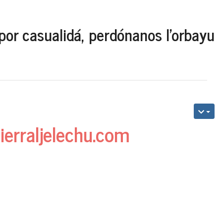
por casualidá, perdónanos l'orbayu
ierraljelechu.com