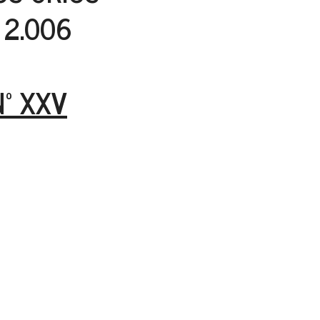
 2.006
º XXV