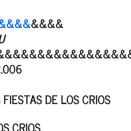
&&&&
&&&&
HU
&&&&&&&&&&&&&&&&
2.006
FIESTAS DE LOS CRIOS
OS CRIOS