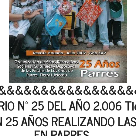
&&&&&&&&&&&&&&&&
O Nº 25 DEL AÑO 2.006 Tier
 25 AÑOS REALIZANDO LAS 
EN PARRES