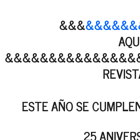
&&&
&&&&&&
AQU
&&&&&&&&&&&&&&&
REVIST
ESTE AÑO SE CUMPLEN
25 ANIVER