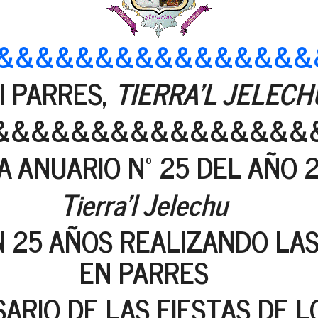
&&&&&&&&&&&&&&&&
I PARRES,
TIERRA'L JELEC
&&&&&&&&&&&&&&&&
A ANUARIO Nº 25 DEL AÑO 
Tierra'l Jelechu
 25 AÑOS REALIZANDO LAS 
EN PARRES
SARIO DE LAS FIESTAS DE L