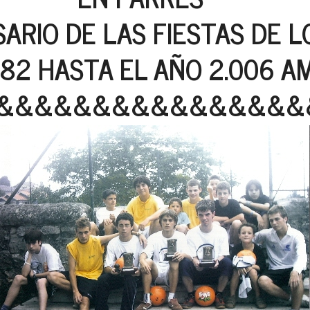
SARIO DE LAS FIESTAS DE L
982 HASTA EL AÑO 2.006 A
&&&&&&&&&&&&&&&&