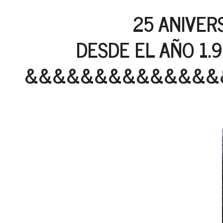
25 ANIVER
DESDE EL AÑO 1.
&&&&&&&&&&&&&&