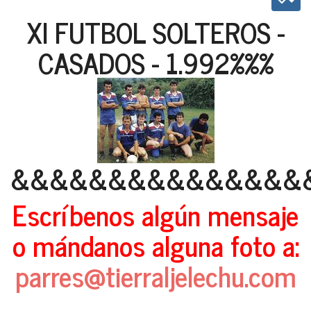
XI FUTBOL SOLTEROS -
CASADOS - 1.992%%%
&&&&&&&&&&&&&&&
Escríbenos algún mensaje
o mándanos alguna foto a:
parres@tierraljelechu.com