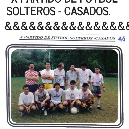
SOLTEROS - CASADOS.
&&&&&&&&&&&&&&&