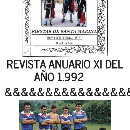
REVISTA ANUARIO XI DEL
AÑO 1.992
&&&&&&&&&&&&&&&