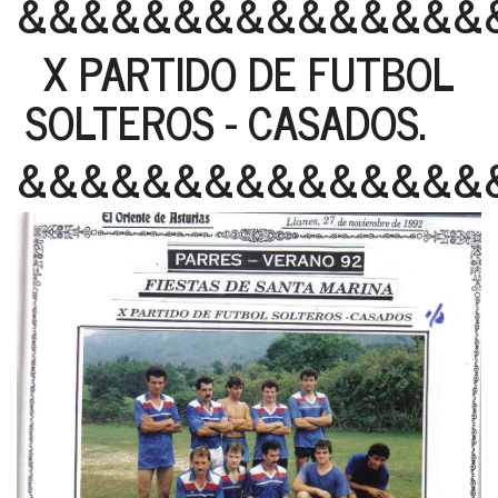
&&&&&&&&&&&&&&&
X PARTIDO DE FUTBOL
SOLTEROS - CASADOS.
&&&&&&&&&&&&&&&