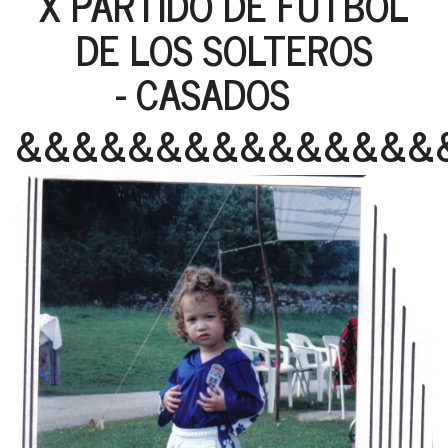
X PARTIDO DE FUTBOL
DE LOS SOLTEROS
- CASADOS
&&&&&&&&&&&&&&&