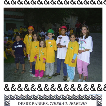
&&&&&&&&&&&&&&&
&&&&&&&&&&&&&&&