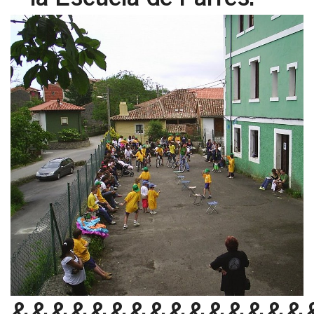
&&&&&&&&&&&&&&&