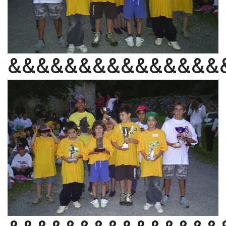
&&&&&&&&&&&&&&&