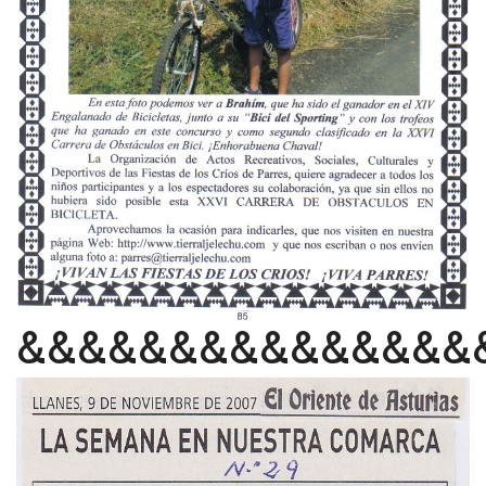
&&&&&&&&&&&&&&&