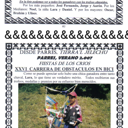
&&&&&&&&&&&&&&&