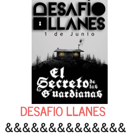
DESAFIO LLANES
&&&&&&&&&&&&&&