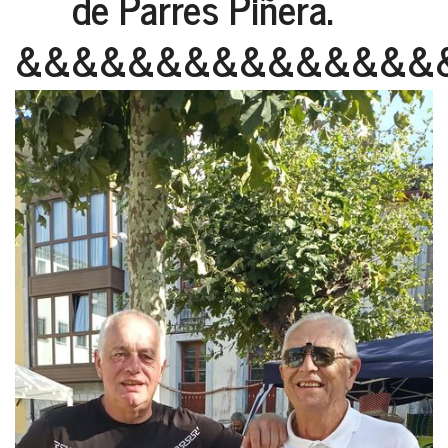
de Parres Piñera.
&&&&&&&&&&&&&&&