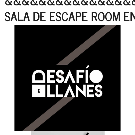
&&&&&&&&&&&&&&&
SALA DE ESCAPE ROOM E