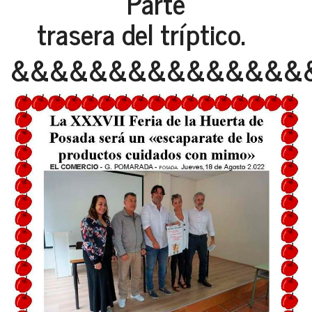
Parte
trasera del tríptico.
&&&&&&&&&&&&&&&