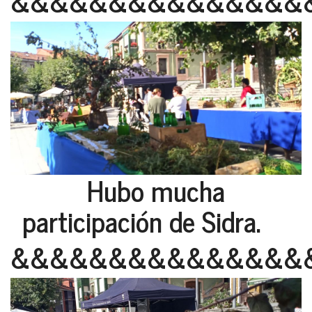
&&&&&&&&&&&&&&&
Hubo mucha
participación de Sidra.
&&&&&&&&&&&&&&&