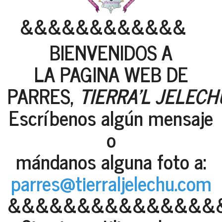
&&&&&&&&&&&&
BIENVENIDOS A
LA PAGINA WEB DE
PARRES,
TIERRA'L JELECH
Escríbenos algún mensaje
o
mándanos alguna foto a:
parres@tierraljelechu.com
&&&&&&&&&&&&&&&