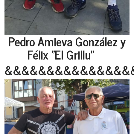
Pedro Amieva González y
Félix "El Grillu"
&&&&&&&&&&&&&&&