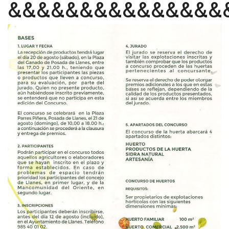
&&&&&&&&&&&&&&&