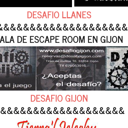
DESAFIO LLANES
&&&&&&&&&&&&&&&&&&&&
ALA DE ESCAPE ROOM EN GIJON
DESAFIO GIJON
&&&&&&&&&&&&&&&&&&&