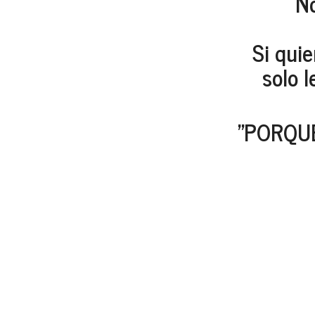
No
Si quie
solo 
"PORQU