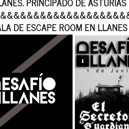
LANES. PRINCIPADO DE ASTURIAS
&&&&&&&&&&&&&&&&&&&
ALA DE ESCAPE ROOM EN LLANES