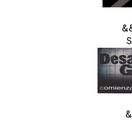
&
S
&