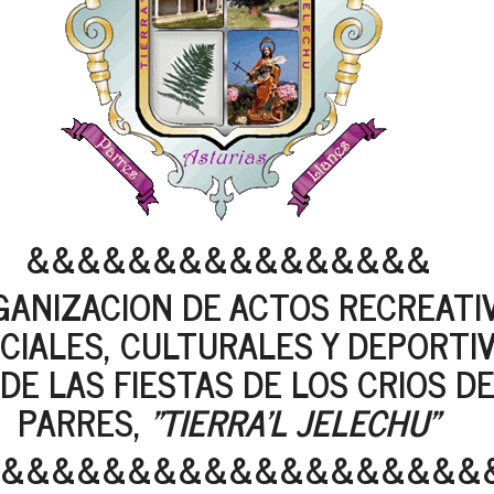
&&&&&&&&&&&&&&&&
ANIZACION DE ACTOS RECREATI
CIALES, CULTURALES Y DEPORTI
DE LAS FIESTAS DE LOS CRIOS D
PARRES,
"TIERRA'L JELECHU"
&&&&&&&&&&&&&&&&&&&