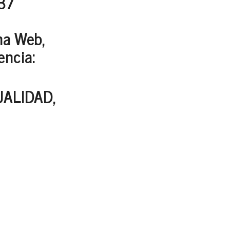
937
ina Web,
encia:
ALIDAD,