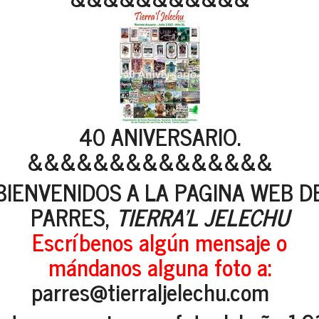
40 ANIVERSARIO.
&&&&&&&&&&&&&&&
BIENVENIDOS A LA PAGINA WEB D
PARRES,
TIERRA'L JELECHU
Escríbenos algún mensaje o
mándanos alguna foto a:
parres@tierraljelechu.com