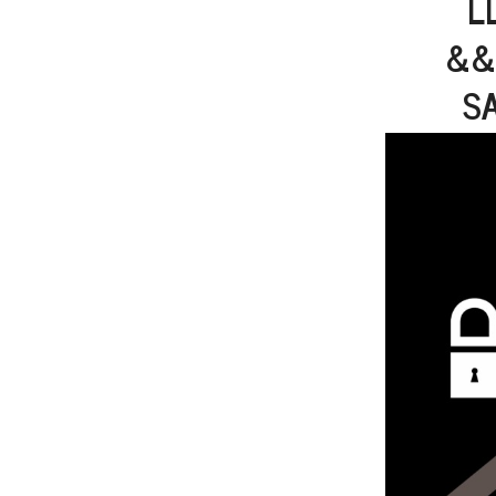
L
&&
S