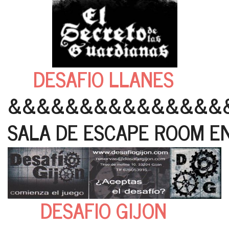
DESAFIO LLANES
&&&&&&&&&&&&&&&
SALA DE ESCAPE ROOM EN
DESAFIO GIJON