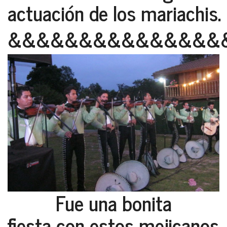
actuación de los mariachis.
&&&&&&&&&&&&&&&
Fue una bonita
fiesta con estos mejicanos.