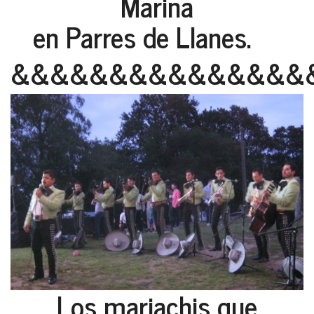
Marina
en Parres de Llanes.
&&&&&&&&&&&&&&&
Los mariachis que