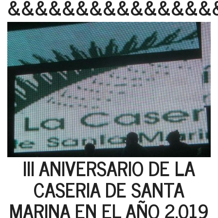
&&&&&&&&&&&&&&&
III ANIVERSARIO DE LA
CASERIA DE SANTA
MARINA EN EL AÑO 2.019