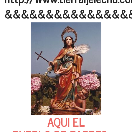
&&&&&&&&&&&&&&&
AQUI EL