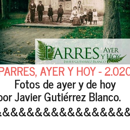
PARRES, AYER Y HOY - 2.02
Fotos de ayer y de hoy
por Javier Gutiérrez Blanco.
&&&&&&&&&&&&&&&&