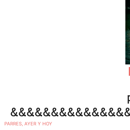
&&&&&&&&&&&&&&
PARRES, AYER Y HOY