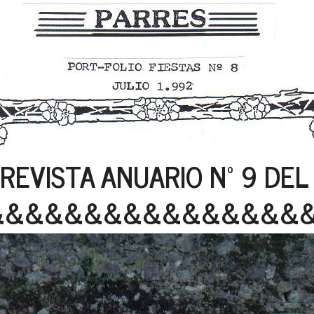
a REVISTA ANUARIO Nº 9 DEL
&&&&&&&&&&&&&&&&