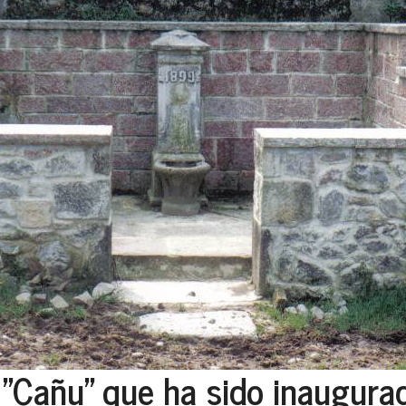
l "Cañu" que ha sido inaugura