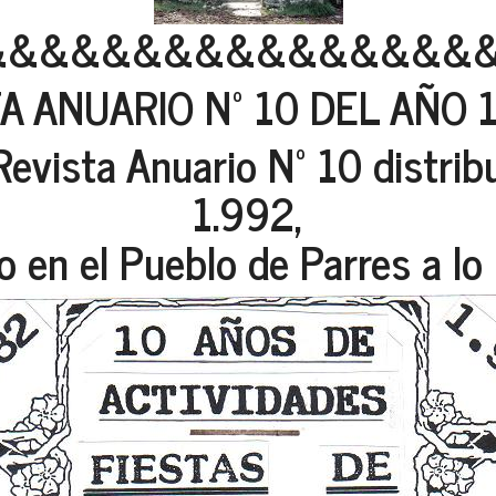
&&&&&&&&&&&&&&&&
A ANUARIO Nº 10 DEL AÑO 1
Revista Anuario Nº 10 distrib
1.992,
o en el Pueblo de Parres a lo