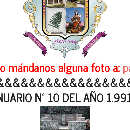
o mándanos alguna foto a:
p
&&&&&&&&&&&&&&&&
UARIO Nº 10 DEL AÑO 1.991 