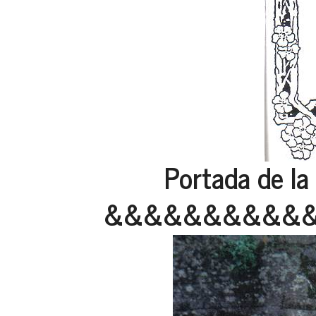
Portada de l
&&&&&&&&&&