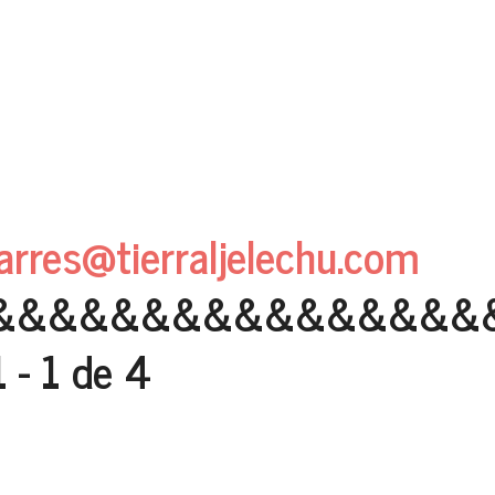
arres@tierraljelechu.com
&&&&&&&&&&&&&&&&
- 1 de 4