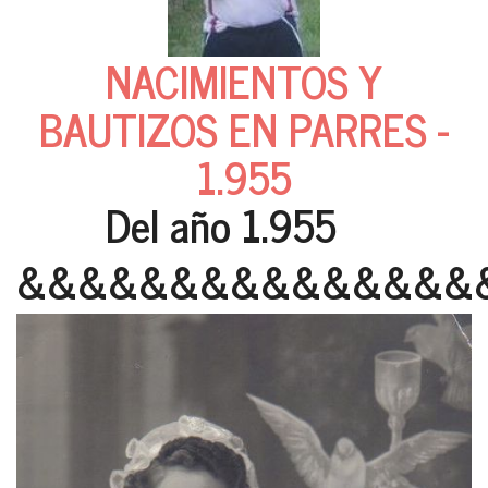
NACIMIENTOS Y
BAUTIZOS EN PARRES -
1.955
Del año 1.955
&&&&&&&&&&&&&&&