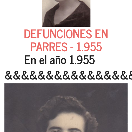
DEFUNCIONES EN
PARRES - 1.955
En el año 1.955
&&&&&&&&&&&&&&&