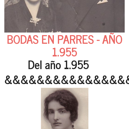
BODAS EN PARRES - AÑO
1.955
Del año 1.955
&&&&&&&&&&&&&&&