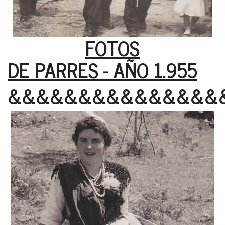
FOTOS
DE PARRES - AÑO 1.955
&&&&&&&&&&&&&&&